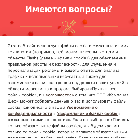
Имеются вопросы?
Оставьте ваш номер и мы
Этот веб-сайт использует файлы cookie и связанные с ними
технологии (например, веб-маяки, пиксельные теги и
вам перезвоним:
объекты Flash) (далее - «файлы cookie») для обеспечения
правильной работы и безопасности, для улучшения и
персонализации рекламы и вашего опыта, для анализа
трафика и использования веб-сайта, а также для
запоминания ваших настроек и поддержки наших усилий в
области маркетинга и продаж. Выбирая «Принять все
файлы cookie», вы
соглашаетесь
с тем, что ООО «Компания
Шеф» может собирать данные о вас и использовать файлы
Отправить
cookie, как описано в нашем
Уведомлении о
конфиденциальности
и
Уведомлении о файлах cookie
и
Даю
Согласие
на обработку своих персональных
связанных с ними технологиях. Если вы выберете «Принять
данных и соглашаюсь с
Политикой
только обязательные файлы cookie», мы будем хранить
конфиденциальности
только те файлы cookie, которые являются обязательными