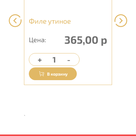
07
Филе утиное
Ша
за
365,00 р
Цена:
ка
Це
 р