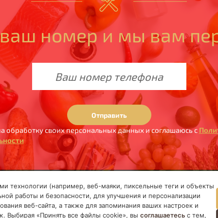
 ваш номер и мы вам пе
Отправить
а обработку своих персональных данных и соглашаюсь с
Поли
ьности
ними технологии (например, веб-маяки, пиксельные теги и объекты
ПОКУПАТЕЛЯМ
ПОСТАВЩИКАМ
О КОМ
льной работы и безопасности, для улучшения и персонализации
ования веб-сайта, а также для запоминания ваших настроек и
. Выбирая «Принять все файлы cookie», вы
соглашаетесь
с тем,