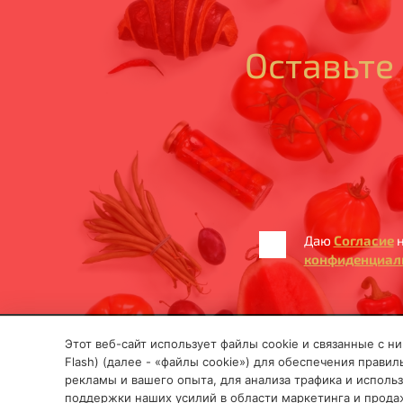
Оставьте
Даю
Согласие
н
конфиденциал
Этот веб-сайт использует файлы cookie и связанные с 
КАТАЛОГ
АКЦИИ
Flash) (далее - «файлы cookie») для обеспечения прави
рекламы и вашего опыта, для анализа трафика и использ
поддержки наших усилий в области маркетинга и продаж