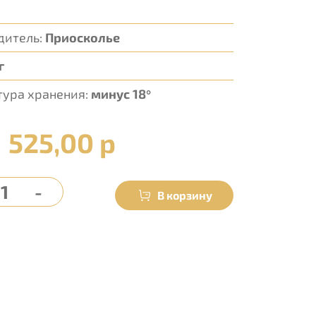
дитель:
Приосколье
г
тура хранения:
минус 18°
525,00 р