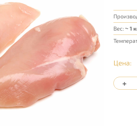
Произво
Вес:
~ 1 к
Темпера
Цена: