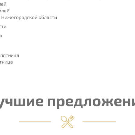
лей
блей
и Нижегородской области
сти:
а
 пятница
ятница
учшие предложен